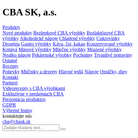
CBA SK, a.s.
Produkty
Nové produkty
Bezlepkové CBA výrobky
Bezlaktózové CBA
výrobky
Alkoholické nápoje
Chladené výrobky
Cukrovinky
Drogéria
Gastro výrobky
Káva, čaj, kakao
Konzervované výrobky
Krmivá
Mäsové výrobky
Mliečne výrobky
Mrazené výrobky
Nealko nápoje
Pekárenské výrobky
Pochutiny
Trvanlivé potraviny
Ostatné
Recepty
Polievky
Múčniky a dezerty
Hlavné jedlá
Nápoje
Omáčky, dipy
Kontakt
Partneri
Videorecepty s CBA výrobkami
Exkluzívne v predajniach CBA
Prezentácia produktov
GDPR
Výherné listiny
kontaktujte nás
cba@cbask.sk