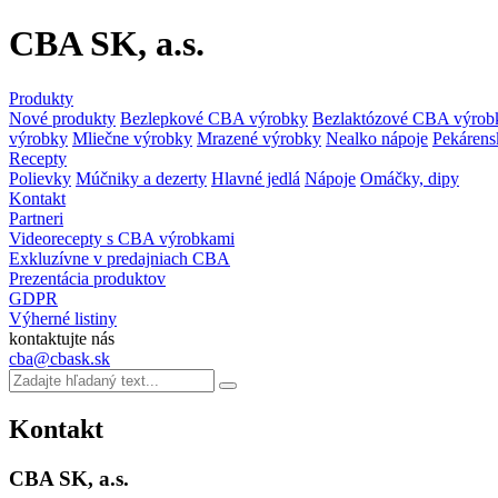
CBA SK, a.s.
Produkty
Nové produkty
Bezlepkové CBA výrobky
Bezlaktózové CBA výrob
výrobky
Mliečne výrobky
Mrazené výrobky
Nealko nápoje
Pekárens
Recepty
Polievky
Múčniky a dezerty
Hlavné jedlá
Nápoje
Omáčky, dipy
Kontakt
Partneri
Videorecepty s CBA výrobkami
Exkluzívne v predajniach CBA
Prezentácia produktov
GDPR
Výherné listiny
kontaktujte nás
cba@cbask.sk
Kontakt
CBA SK, a.s.