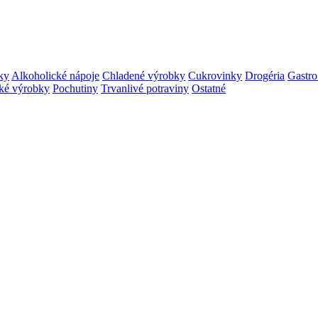
ky
Alkoholické nápoje
Chladené výrobky
Cukrovinky
Drogéria
Gastro
ké výrobky
Pochutiny
Trvanlivé potraviny
Ostatné