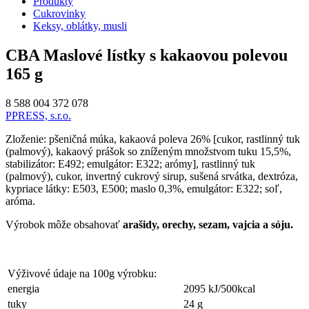
Produkty
Cukrovinky
Keksy, oblátky, musli
CBA Maslové lístky s kakaovou polevou
165 g
8 588 004 372 078
PPRESS, s.r.o.
Zloženie: pšeničná múka, kakaová poleva 26% [cukor, rastlinný tuk
(palmový), kakaový prášok so zníženým množstvom tuku 15,5%,
stabilizátor: E492; emulgátor: E322; arómy], rastlinný tuk
(palmový), cukor, invertný cukrový sirup, sušená srvátka, dextróza,
kypriace látky: E503, E500; maslo 0,3%, emulgátor: E322; soľ,
aróma.
Výrobok môže obsahovať
arašidy, orechy, sezam, vajcia a sóju.
Výživové údaje na 100g výrobku:
energia
2095 kJ/500kcal
tuky
24 g