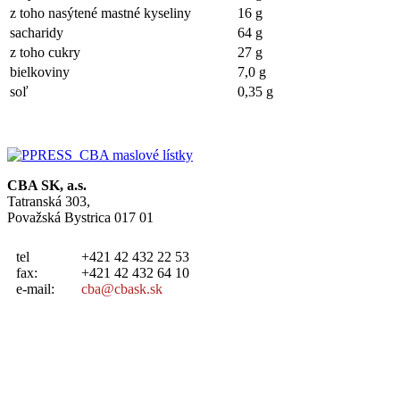
z toho nasýtené mastné kyseliny
16 g
sacharidy
64 g
z toho cukry
27 g
bielkoviny
7,0 g
soľ
0,35 g
CBA SK, a.s.
Tatranská 303,
Považská Bystrica 017 01
tel
+421 42 432 22 53
fax:
+421 42 432 64 10
e-mail:
cba@cbask.sk