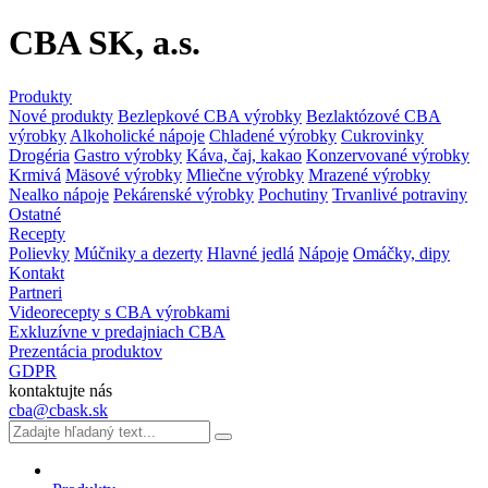
CBA SK, a.s.
Produkty
Nové produkty
Bezlepkové CBA výrobky
Bezlaktózové CBA
výrobky
Alkoholické nápoje
Chladené výrobky
Cukrovinky
Drogéria
Gastro výrobky
Káva, čaj, kakao
Konzervované výrobky
Krmivá
Mäsové výrobky
Mliečne výrobky
Mrazené výrobky
Nealko nápoje
Pekárenské výrobky
Pochutiny
Trvanlivé potraviny
Ostatné
Recepty
Polievky
Múčniky a dezerty
Hlavné jedlá
Nápoje
Omáčky, dipy
Kontakt
Partneri
Videorecepty s CBA výrobkami
Exkluzívne v predajniach CBA
Prezentácia produktov
GDPR
kontaktujte nás
cba@cbask.sk