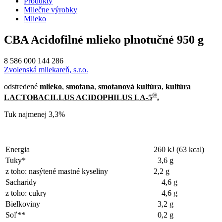
Produkty
Mliečne výrobky
Mlieko
CBA Acidofilné mlieko plnotučné 950 g
8 586 000 144 286
Zvolenská mliekareň, s.r.o.
odstredené
mlieko
,
smotana
,
smotanová
kultúra
,
kultúra
®
LACTOBACILLUS ACIDOPHILUS LA-5
.
Tuk najmenej 3,3%
Energia
260 kJ (63 kcal)
Tuky*
3,6 g
z toho: nasýtené mastné kyseliny
2,2 g
Sacharidy
4,6 g
z toho: cukry
4,6 g
Bielkoviny
3,2 g
Soľ**
0,2 g