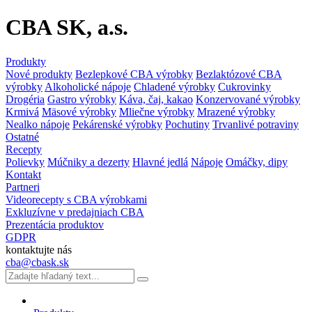
CBA SK, a.s.
Produkty
Nové produkty
Bezlepkové CBA výrobky
Bezlaktózové CBA
výrobky
Alkoholické nápoje
Chladené výrobky
Cukrovinky
Drogéria
Gastro výrobky
Káva, čaj, kakao
Konzervované výrobky
Krmivá
Mäsové výrobky
Mliečne výrobky
Mrazené výrobky
Nealko nápoje
Pekárenské výrobky
Pochutiny
Trvanlivé potraviny
Ostatné
Recepty
Polievky
Múčniky a dezerty
Hlavné jedlá
Nápoje
Omáčky, dipy
Kontakt
Partneri
Videorecepty s CBA výrobkami
Exkluzívne v predajniach CBA
Prezentácia produktov
GDPR
kontaktujte nás
cba@cbask.sk