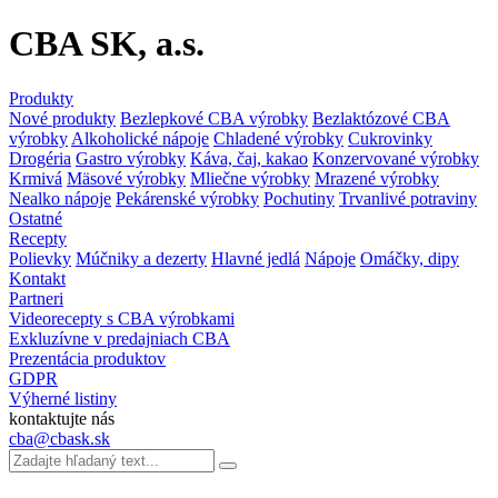
CBA SK, a.s.
Produkty
Nové produkty
Bezlepkové CBA výrobky
Bezlaktózové CBA
výrobky
Alkoholické nápoje
Chladené výrobky
Cukrovinky
Drogéria
Gastro výrobky
Káva, čaj, kakao
Konzervované výrobky
Krmivá
Mäsové výrobky
Mliečne výrobky
Mrazené výrobky
Nealko nápoje
Pekárenské výrobky
Pochutiny
Trvanlivé potraviny
Ostatné
Recepty
Polievky
Múčniky a dezerty
Hlavné jedlá
Nápoje
Omáčky, dipy
Kontakt
Partneri
Videorecepty s CBA výrobkami
Exkluzívne v predajniach CBA
Prezentácia produktov
GDPR
Výherné listiny
kontaktujte nás
cba@cbask.sk