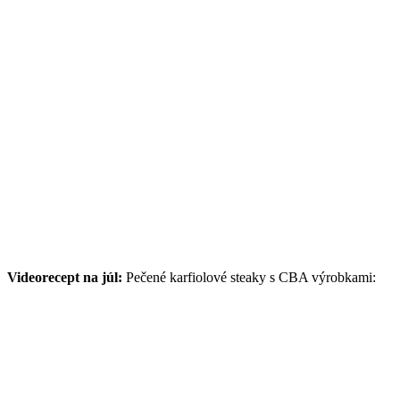
Videorecept na júl:
Pečené karfiolové steaky s CBA výrobkami: