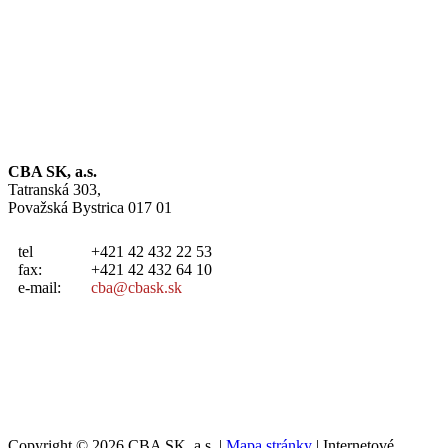
CBA SK, a.s.
Tatranská 303,
Považská Bystrica 017 01
tel
+421 42 432 22 53
fax:
+421 42 432 64 10
e-mail:
cba@cbask.sk
Copyright © 2026 CBA SK, a.s. |
Mapa stránky
| Internetové