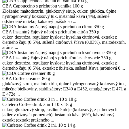
CBA Cappuccino s príchuťou vanilka 100 g
Zloženie: maltodextrín, glukózový sirup, cukor, glukóza, úplne
hydrogenovaný kokosový tuk, instantná káva (4%), sušené
odstredené mlieko, kakaový prášok so ...
CBA Instantný čajový nápoj s príchuťou citrón 350 g
cukor, dextróza, regulátor kyslosti: kyselina citrónová, extrakt z
čierneho čaju (0,5%), sušená citrónová šťava (0,03%), maltodextrín,
aróma ...
CBA Instantný čajový nápoj s príchuťou lesné ovocie 350 g
cukor, dextróza, regulátor kyslosti: kyselina citrónová, extrakt z
čierneho čaju (0,5%), extrakt z ibišteka, sušená šťava (aróniová 0 ...
CBA Coffee creamer 80 g
glukózový sirup, maltodextrín, úplne hydrogenovaný kokosový tuk,
mliečne bielkoviny, stabilizátory: E340 a E452, emulgátory: E 471 a
E 472e ...
Cafetero Coffee drink 3 in 1 10 x 18 g
cukor, glukózový sirup, rastlinné oleje (kokosový, z palmových
jadier v rôznych pomeroch), instantná káva (6%), kávovinový
extrakt (extrakt praženého ...