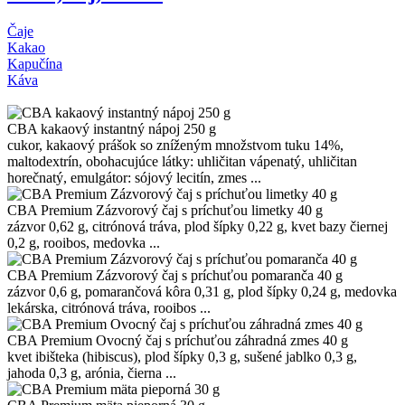
Čaje
Kakao
Kapučína
Káva
CBA kakaový instantný nápoj 250 g
cukor, kakaový prášok so zníženým množstvom tuku 14%,
maltodextrín, obohacujúce látky: uhličitan vápenatý, uhličitan
horečnatý, emulgátor: sójový lecitín, zmes ...
CBA Premium Zázvorový čaj s príchuťou limetky 40 g
zázvor 0,62 g, citrónová tráva, plod šípky 0,22 g, kvet bazy čiernej
0,2 g, rooibos, medovka ...
CBA Premium Zázvorový čaj s príchuťou pomaranča 40 g
zázvor 0,6 g, pomarančová kôra 0,31 g, plod šípky 0,24 g, medovka
lekárska, citrónová tráva, rooibos ...
CBA Premium Ovocný čaj s príchuťou záhradná zmes 40 g
kvet ibišteka (hibiscus), plod šípky 0,3 g, sušené jablko 0,3 g,
jahoda 0,3 g, arónia, čierna ...