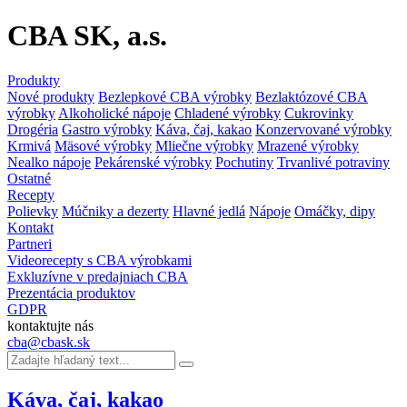
CBA SK, a.s.
Produkty
Nové produkty
Bezlepkové CBA výrobky
Bezlaktózové CBA
výrobky
Alkoholické nápoje
Chladené výrobky
Cukrovinky
Drogéria
Gastro výrobky
Káva, čaj, kakao
Konzervované výrobky
Krmivá
Mäsové výrobky
Mliečne výrobky
Mrazené výrobky
Nealko nápoje
Pekárenské výrobky
Pochutiny
Trvanlivé potraviny
Ostatné
Recepty
Polievky
Múčniky a dezerty
Hlavné jedlá
Nápoje
Omáčky, dipy
Kontakt
Partneri
Videorecepty s CBA výrobkami
Exkluzívne v predajniach CBA
Prezentácia produktov
GDPR
kontaktujte nás
cba@cbask.sk
Káva, čaj, kakao