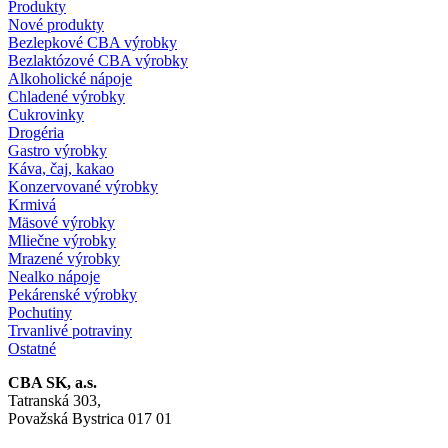
Produkty
Nové produkty
Bezlepkové CBA výrobky
Bezlaktózové CBA výrobky
Alkoholické nápoje
Chladené výrobky
Cukrovinky
Drogéria
Gastro výrobky
Káva, čaj, kakao
Konzervované výrobky
Krmivá
Mäsové výrobky
Mliečne výrobky
Mrazené výrobky
Nealko nápoje
Pekárenské výrobky
Pochutiny
Trvanlivé potraviny
Ostatné
CBA SK, a.s.
Tatranská 303,
Považská Bystrica 017 01