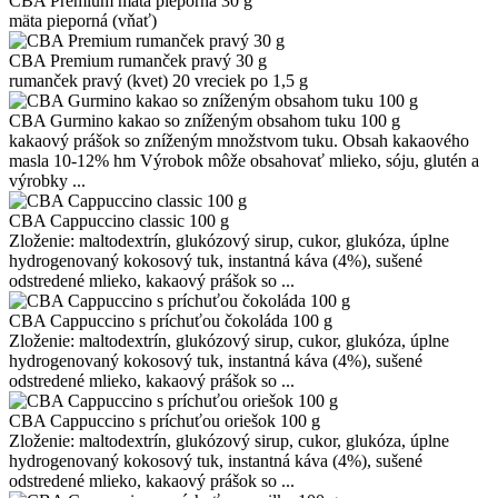
CBA Premium mäta pieporná 30 g
mäta pieporná (vňať)
CBA Premium rumanček pravý 30 g
rumanček pravý (kvet) 20 vreciek po 1,5 g
CBA Gurmino kakao so zníženým obsahom tuku 100 g
kakaový prášok so zníženým množstvom tuku. Obsah kakaového
masla 10-12% hm Výrobok môže obsahovať mlieko, sóju, glutén a
výrobky ...
CBA Cappuccino classic 100 g
Zloženie: maltodextrín, glukózový sirup, cukor, glukóza, úplne
hydrogenovaný kokosový tuk, instantná káva (4%), sušené
odstredené mlieko, kakaový prášok so ...
CBA Cappuccino s príchuťou čokoláda 100 g
Zloženie: maltodextrín, glukózový sirup, cukor, glukóza, úplne
hydrogenovaný kokosový tuk, instantná káva (4%), sušené
odstredené mlieko, kakaový prášok so ...
CBA Cappuccino s príchuťou oriešok 100 g
Zloženie: maltodextrín, glukózový sirup, cukor, glukóza, úplne
hydrogenovaný kokosový tuk, instantná káva (4%), sušené
odstredené mlieko, kakaový prášok so ...