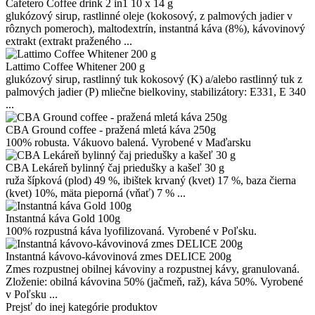
Cafetero Coffee drink 2 in1 10 x 14 g
glukózový sirup, rastlinné oleje (kokosový, z palmových jadier v
rôznych pomeroch), maltodextrín, instantná káva (8%), kávovinový
extrakt (extrakt praženého ...
Lattimo Coffee Whitener 200 g
glukózový sirup, rastlinný tuk kokosový (K) a/alebo rastlinný tuk z
palmových jadier (P) mliečne bielkoviny, stabilizátory: E331, E 340
...
CBA Ground coffee - pražená mletá káva 250g
100% robusta. Vákuovo balená. Vyrobené v Maďarsku
CBA Lekáreň bylinný čaj priedušky a kašeľ 30 g
ruža šípková (plod) 49 %, ibištek krvaný (kvet) 17 %, baza čierna
(kvet) 10%, mäta pieporná (vňať) 7 % ...
Instantná káva Gold 100g
100% rozpustná káva lyofilizovaná. Vyrobené v Poľsku.
Instantná kávovo-kávovinová zmes DELICE 200g
Zmes rozpustnej obilnej kávoviny a rozpustnej kávy, granulovaná.
Zloženie: obilná kávovina 50% (jačmeň, raž), káva 50%. Vyrobené
v Poľsku ...
Prejsť do inej kategórie produktov