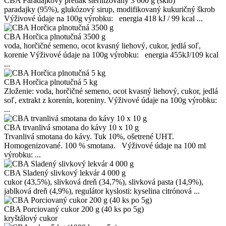
CBA Paradajkový pretlak sterilizovaný 3 600 g (sklo)
paradajky (95%), glukózový sirup, modifikovaný kukuričný škrob
Výživové údaje na 100g výrobku: energia 418 kJ / 99 kcal ...
CBA Horčica plnotučná 3500 g
voda, horčičné semeno, ocot kvasný liehový, cukor, jedlá soľ,
korenie Výživové údaje na 100g výrobku: energia 455kJ/109 kcal
...
CBA Horčica plnotučná 5 kg
Zloženie: voda, horčičné semeno, ocot kvasný liehový, cukor, jedlá
soľ, extrakt z korenín, koreniny. Výživové údaje na 100g výrobku:
...
CBA trvanlivá smotana do kávy 10 x 10 g
Trvanlivá smotana do kávy. Tuk 10%, ošetrené UHT.
Homogenizované. 100 % smotana. Výživové údaje na 100 ml
výrobku: ...
CBA Sladený slivkový lekvár 4 000 g
cukor (43,5%), slivková dreň (34,7%), slivková pasta (14,9%),
jablková dreň (4,9%), regulátor kyslosti: kyselina citrónová ...
CBA Porciovaný cukor 200 g (40 ks po 5g)
kryštálový cukor