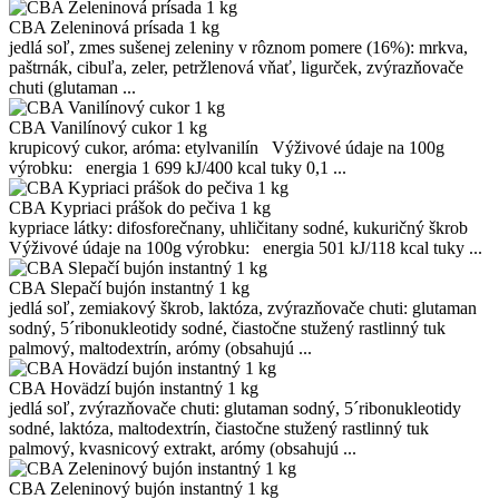
CBA Zeleninová prísada 1 kg
jedlá soľ, zmes sušenej zeleniny v rôznom pomere (16%): mrkva,
paštrnák, cibuľa, zeler, petržlenová vňať, ligurček, zvýrazňovače
chuti (glutaman ...
CBA Vanilínový cukor 1 kg
krupicový cukor, aróma: etylvanilín Výživové údaje na 100g
výrobku: energia 1 699 kJ/400 kcal tuky 0,1 ...
CBA Kypriaci prášok do pečiva 1 kg
kypriace látky: difosforečnany, uhličitany sodné, kukuričný škrob
Výživové údaje na 100g výrobku: energia 501 kJ/118 kcal tuky ...
CBA Slepačí bujón instantný 1 kg
jedlá soľ, zemiakový škrob, laktóza, zvýrazňovače chuti: glutaman
sodný, 5´ribonukleotidy sodné, čiastočne stužený rastlinný tuk
palmový, maltodextrín, arómy (obsahujú ...
CBA Hovädzí bujón instantný 1 kg
jedlá soľ, zvýrazňovače chuti: glutaman sodný, 5´ribonukleotidy
sodné, laktóza, maltodextrín, čiastočne stužený rastlinný tuk
palmový, kvasnicový extrakt, arómy (obsahujú ...
CBA Zeleninový bujón instantný 1 kg