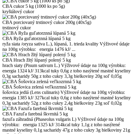
CBA cukor 5 kg (1000 ks po 5g)
kryštálový cukor
CBA porciovaný trstinový cukor 200g (40x5g)
trstinový cukor
CBA Ryža guľatorznná lúpaná 5 kg
ryža siata /oryza sativa L.), lúpaná, 1. trieda kvality Výživové údaje
na 100g výrobku: energia 1476 kJ/ ...
CBA Hrach žltý lúpaný polený 5 kg
hrach siaty (Pisum sativum L.) Výživové údaje na 100g výrobku:
energia 1324 kJ/ 313kcal tuky 0,6g z toho nasýtené mastné kyseliny
0,3g sacharidy 50g z toho cukry 3,3g bielkoviny 20g soľ 0,05g
CBA Šošovica zelená veľkozrnná 5 kg
šošovica jedlá (Lens culinaris) Výživové údaje na 100g výrobku:
energia 1385 kJ/ 327kcal tuky 0,6g z toho nasýtené mastné kyseliny
0,3g sacharidy 52g z toho cukry 2,4g bielkoviny 23g soľ 0,02g
CBA Fazuľa farebná škvrnitá 5 kg
fazuľa záhradná (Phaseolus vulgaris L) Výživové údaje na 100g
výrobku: energia 1325 kJ/ 314kcal tuky 1,1g z toho nasýtené
mastné kyseliny 0,1g sacharidy 47g z toho cukry 3g bielkoviny 21g