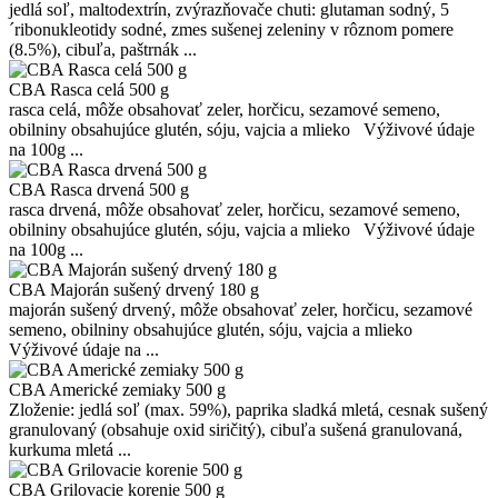
jedlá soľ, maltodextrín, zvýrazňovače chuti: glutaman sodný, 5
´ribonukleotidy sodné, zmes sušenej zeleniny v rôznom pomere
(8.5%), cibuľa, paštrnák ...
CBA Rasca celá 500 g
rasca celá, môže obsahovať zeler, horčicu, sezamové semeno,
obilniny obsahujúce glutén, sóju, vajcia a mlieko Výživové údaje
na 100g ...
CBA Rasca drvená 500 g
rasca drvená, môže obsahovať zeler, horčicu, sezamové semeno,
obilniny obsahujúce glutén, sóju, vajcia a mlieko Výživové údaje
na 100g ...
CBA Majorán sušený drvený 180 g
majorán sušený drvený, môže obsahovať zeler, horčicu, sezamové
semeno, obilniny obsahujúce glutén, sóju, vajcia a mlieko
Výživové údaje na ...
CBA Americké zemiaky 500 g
Zloženie: jedlá soľ (max. 59%), paprika sladká mletá, cesnak sušený
granulovaný (obsahuje oxid siričitý), cibuľa sušená granulovaná,
kurkuma mletá ...
CBA Grilovacie korenie 500 g