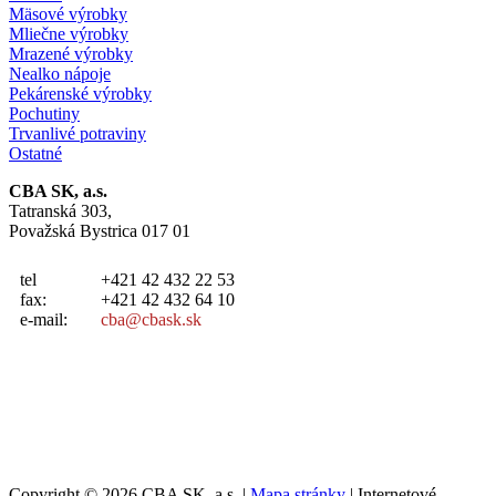
Mäsové výrobky
Mliečne výrobky
Mrazené výrobky
Nealko nápoje
Pekárenské výrobky
Pochutiny
Trvanlivé potraviny
Ostatné
CBA SK, a.s.
Tatranská 303,
Považská Bystrica 017 01
tel
+421 42 432 22 53
fax:
+421 42 432 64 10
e-mail:
cba@cbask.sk
Copyright © 2026 CBA SK, a.s. |
Mapa stránky
| Internetové