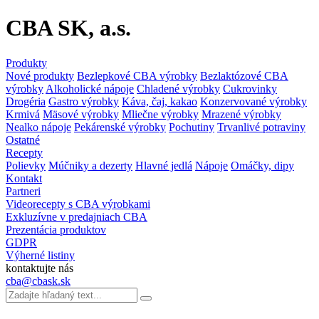
CBA SK, a.s.
Produkty
Nové produkty
Bezlepkové CBA výrobky
Bezlaktózové CBA
výrobky
Alkoholické nápoje
Chladené výrobky
Cukrovinky
Drogéria
Gastro výrobky
Káva, čaj, kakao
Konzervované výrobky
Krmivá
Mäsové výrobky
Mliečne výrobky
Mrazené výrobky
Nealko nápoje
Pekárenské výrobky
Pochutiny
Trvanlivé potraviny
Ostatné
Recepty
Polievky
Múčniky a dezerty
Hlavné jedlá
Nápoje
Omáčky, dipy
Kontakt
Partneri
Videorecepty s CBA výrobkami
Exkluzívne v predajniach CBA
Prezentácia produktov
GDPR
Výherné listiny
kontaktujte nás
cba@cbask.sk