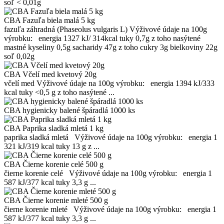
soľ < 0,01g
CBA Fazuľa biela malá 5 kg
fazuľa záhradná (Phaseolus vulgaris L) Výživové údaje na 100g
výrobku: energia 1327 kJ/ 314kcal tuky 0,7g z toho nasýtené
mastné kyseliny 0,5g sacharidy 47g z toho cukry 3g bielkoviny 22g
soľ 0,02g
CBA Včelí med kvetový 20g
včelí med Výživové údaje na 100g výrobku: energia 1394 kJ/333
kcal tuky ˂0,5 g z toho nasýtené ...
CBA hygienicky balené špáradlá 1000 ks
CBA Paprika sladká mletá 1 kg
paprika sladká mletá Výživové údaje na 100g výrobku: energia 1
321 kJ/319 kcal tuky 13 g z ...
CBA Čierne korenie celé 500 g
čierne korenie celé Výživové údaje na 100g výrobku: energia 1
587 kJ/377 kcal tuky 3,3 g ...
CBA Čierne korenie mleté 500 g
čierne korenie mleté Výživové údaje na 100g výrobku: energia 1
587 kJ/377 kcal tuky 3,3 g ...