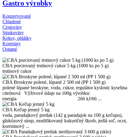
Gastro výrobky
Konzervované
Chladené
Cestoviny
Strukoviny
Keksy, oblátky
Koreniny
Ostatné
CBA porciovaný trstinový cukor 5 kg (1000 ks po 5 g)
trstinový cukor
CBA Broskyne polené, lúpané 2 500 ml (PP 1 500 g)
polené lúpané broskyne, voda, cukor, regulátor kyslosti: kyselina
citrónová Výživové údaje na 100g výrobku:
energia 266 kJ/66 ...
CBA Kečup jemný 5 kg
voda, paradajkový pretlak (142 g paradajok na 100 g kečupu),
glukózový sirup, modifikovaný kukuričný škrob, jedlá soľ, ocot,
koreninový ...