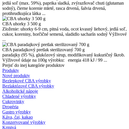
jedlá soľ (max. 59%), paprika sladká, zvýrazňovač chuti (glutaman
sodný), čierne korenie mleté, rasca drvená, šalvia drvená,
protihrudkujúca látka ...
CBA uhorky 3 500 g
Zloženie: uhorky 6-9 cm, pitná voda, ocot kvasný liehový, jedlá soľ,
cukor, koreniny, horčičné semená, sladidlo sacharín sodný Výživové
...
CBA paradajkový pretlak sterilizovaný 700 g
paradajky (95 %), glukózový sirup, modifikovaný kukuričný škrob.
Výživové údaje na 100g výrobku: energia 418 kJ / 99 ...
Prejsť do inej kategórie produktov
Produkty
Nové produkty
Bezlepkové CBA výrobky
Bezlaktózové CBA výrobky
Alkoholické nápoje
Chladené výrobky
Cukrovinky
Drogéria
Gastro výrobky
Káva, čaj, kakao
Konzervované výrobky
Krmivá