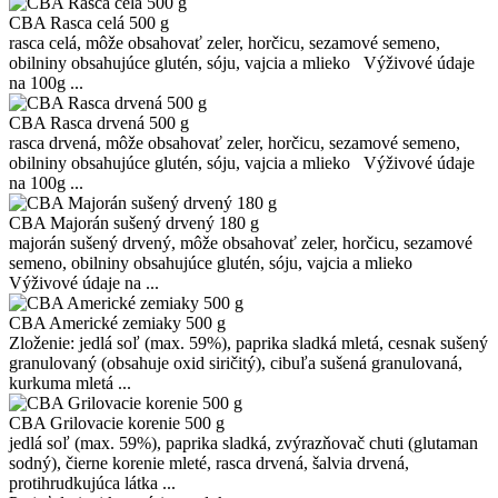
CBA Rasca celá 500 g
rasca celá, môže obsahovať zeler, horčicu, sezamové semeno,
obilniny obsahujúce glutén, sóju, vajcia a mlieko Výživové údaje
na 100g ...
CBA Rasca drvená 500 g
rasca drvená, môže obsahovať zeler, horčicu, sezamové semeno,
obilniny obsahujúce glutén, sóju, vajcia a mlieko Výživové údaje
na 100g ...
CBA Majorán sušený drvený 180 g
majorán sušený drvený, môže obsahovať zeler, horčicu, sezamové
semeno, obilniny obsahujúce glutén, sóju, vajcia a mlieko
Výživové údaje na ...
CBA Americké zemiaky 500 g
Zloženie: jedlá soľ (max. 59%), paprika sladká mletá, cesnak sušený
granulovaný (obsahuje oxid siričitý), cibuľa sušená granulovaná,
kurkuma mletá ...
CBA Grilovacie korenie 500 g
jedlá soľ (max. 59%), paprika sladká, zvýrazňovač chuti (glutaman
sodný), čierne korenie mleté, rasca drvená, šalvia drvená,
protihrudkujúca látka ...