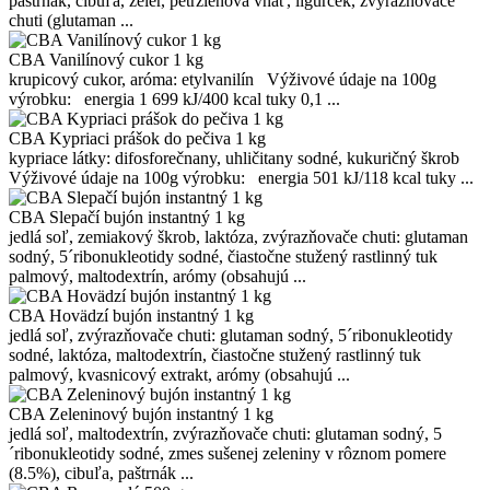
paštrnák, cibuľa, zeler, petržlenová vňať, ligurček, zvýrazňovače
chuti (glutaman ...
CBA Vanilínový cukor 1 kg
krupicový cukor, aróma: etylvanilín Výživové údaje na 100g
výrobku: energia 1 699 kJ/400 kcal tuky 0,1 ...
CBA Kypriaci prášok do pečiva 1 kg
kypriace látky: difosforečnany, uhličitany sodné, kukuričný škrob
Výživové údaje na 100g výrobku: energia 501 kJ/118 kcal tuky ...
CBA Slepačí bujón instantný 1 kg
jedlá soľ, zemiakový škrob, laktóza, zvýrazňovače chuti: glutaman
sodný, 5´ribonukleotidy sodné, čiastočne stužený rastlinný tuk
palmový, maltodextrín, arómy (obsahujú ...
CBA Hovädzí bujón instantný 1 kg
jedlá soľ, zvýrazňovače chuti: glutaman sodný, 5´ribonukleotidy
sodné, laktóza, maltodextrín, čiastočne stužený rastlinný tuk
palmový, kvasnicový extrakt, arómy (obsahujú ...
CBA Zeleninový bujón instantný 1 kg
jedlá soľ, maltodextrín, zvýrazňovače chuti: glutaman sodný, 5
´ribonukleotidy sodné, zmes sušenej zeleniny v rôznom pomere
(8.5%), cibuľa, paštrnák ...