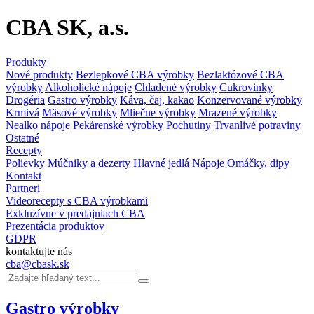
CBA SK, a.s.
Produkty
Nové produkty
Bezlepkové CBA výrobky
Bezlaktózové CBA
výrobky
Alkoholické nápoje
Chladené výrobky
Cukrovinky
Drogéria
Gastro výrobky
Káva, čaj, kakao
Konzervované výrobky
Krmivá
Mäsové výrobky
Mliečne výrobky
Mrazené výrobky
Nealko nápoje
Pekárenské výrobky
Pochutiny
Trvanlivé potraviny
Ostatné
Recepty
Polievky
Múčniky a dezerty
Hlavné jedlá
Nápoje
Omáčky, dipy
Kontakt
Partneri
Videorecepty s CBA výrobkami
Exkluzívne v predajniach CBA
Prezentácia produktov
GDPR
kontaktujte nás
cba@cbask.sk
Gastro výrobky