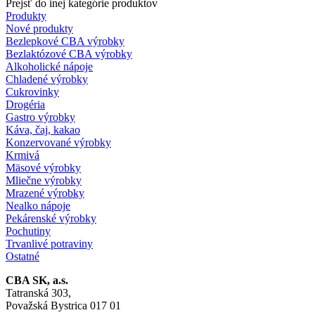
Prejsť do inej kategórie produktov
Produkty
Nové produkty
Bezlepkové CBA výrobky
Bezlaktózové CBA výrobky
Alkoholické nápoje
Chladené výrobky
Cukrovinky
Drogéria
Gastro výrobky
Káva, čaj, kakao
Konzervované výrobky
Krmivá
Mäsové výrobky
Mliečne výrobky
Mrazené výrobky
Nealko nápoje
Pekárenské výrobky
Pochutiny
Trvanlivé potraviny
Ostatné
CBA SK, a.s.
Tatranská 303,
Považská Bystrica 017 01