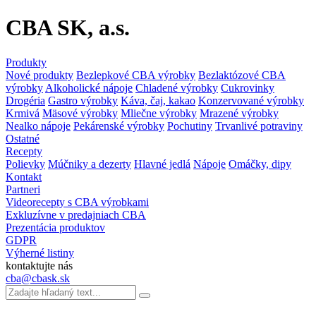
CBA SK, a.s.
Produkty
Nové produkty
Bezlepkové CBA výrobky
Bezlaktózové CBA
výrobky
Alkoholické nápoje
Chladené výrobky
Cukrovinky
Drogéria
Gastro výrobky
Káva, čaj, kakao
Konzervované výrobky
Krmivá
Mäsové výrobky
Mliečne výrobky
Mrazené výrobky
Nealko nápoje
Pekárenské výrobky
Pochutiny
Trvanlivé potraviny
Ostatné
Recepty
Polievky
Múčniky a dezerty
Hlavné jedlá
Nápoje
Omáčky, dipy
Kontakt
Partneri
Videorecepty s CBA výrobkami
Exkluzívne v predajniach CBA
Prezentácia produktov
GDPR
Výherné listiny
kontaktujte nás
cba@cbask.sk