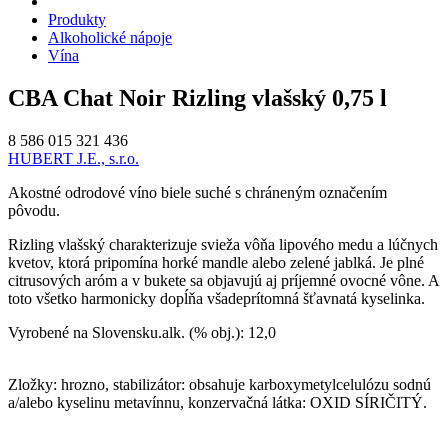
Produkty
Alkoholické nápoje
Vína
CBA Chat Noir Rizling vlašský 0,75 l
8 586 015 321 436
HUBERT J.E., s.r.o.
Akostné odrodové víno biele suché s chráneným označením
pôvodu.
Rizling vlašský charakterizuje svieža vôňa lipového medu a lúčnych
kvetov, ktorá pripomína horké mandle alebo zelené jablká. Je plné
citrusových aróm a v bukete sa objavujú aj príjemné ovocné vône. A
toto všetko harmonicky dopĺňa všadeprítomná šťavnatá kyselinka.
Vyrobené na Slovensku.alk. (% obj.): 12,0
Zložky: hrozno, stabilizátor: obsahuje karboxymetylcelulózu sodnú
a/alebo kyselinu metavínnu, konzervačná látka: OXID SÍRIČITÝ.