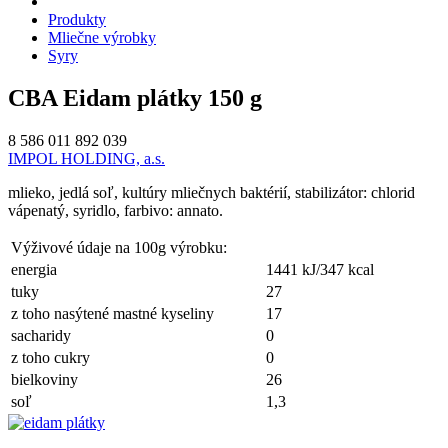
Produkty
Mliečne výrobky
Syry
CBA Eidam plátky 150 g
8 586 011 892 039
IMPOL HOLDING, a.s.
mlieko, jedlá soľ, kultúry mliečnych baktérií, stabilizátor: chlorid
vápenatý, syridlo, farbivo: annato.
Výživové údaje na 100g výrobku:
energia
1441 kJ/347 kcal
tuky
27
z toho nasýtené mastné kyseliny
17
sacharidy
0
z toho cukry
0
bielkoviny
26
soľ
1,3