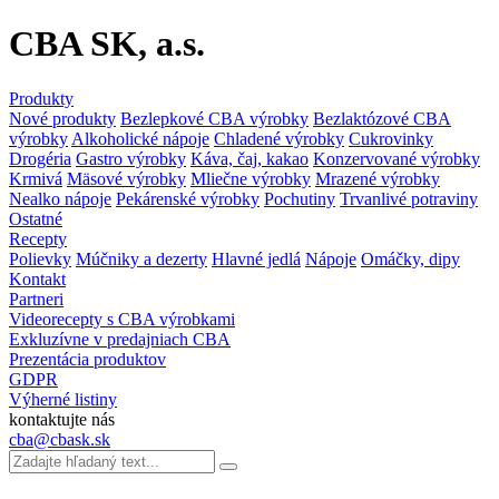
CBA SK, a.s.
Produkty
Nové produkty
Bezlepkové CBA výrobky
Bezlaktózové CBA
výrobky
Alkoholické nápoje
Chladené výrobky
Cukrovinky
Drogéria
Gastro výrobky
Káva, čaj, kakao
Konzervované výrobky
Krmivá
Mäsové výrobky
Mliečne výrobky
Mrazené výrobky
Nealko nápoje
Pekárenské výrobky
Pochutiny
Trvanlivé potraviny
Ostatné
Recepty
Polievky
Múčniky a dezerty
Hlavné jedlá
Nápoje
Omáčky, dipy
Kontakt
Partneri
Videorecepty s CBA výrobkami
Exkluzívne v predajniach CBA
Prezentácia produktov
GDPR
Výherné listiny
kontaktujte nás
cba@cbask.sk