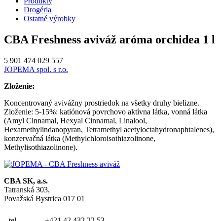
Produkty
Drogéria
Ostatné výrobky
CBA Freshness aviváž aróma orchidea 1 l
5 901 474 029 557
JOPEMA spol. s r.o.
Zloženie:
Koncentrovaný avivážny prostriedok na všetky druhy bielizne.
Zloženie: 5-15%: katiónová povrchovo aktívna látka, vonná látka
(Amyl Cinnamal, Hexyal Cinnamal, Linalool,
Hexamethylindanopyran, Tetramethyl acetyloctahydronaphtalenes),
konzervačná látka (Methylchloroisothiazolinone,
Methylisothiazolinone).
CBA SK, a.s.
Tatranská 303,
Považská Bystrica 017 01
tel
+421 42 432 22 53