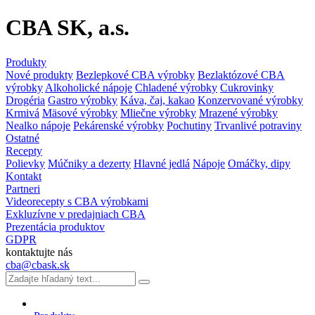
CBA SK, a.s.
Produkty
Nové produkty
Bezlepkové CBA výrobky
Bezlaktózové CBA
výrobky
Alkoholické nápoje
Chladené výrobky
Cukrovinky
Drogéria
Gastro výrobky
Káva, čaj, kakao
Konzervované výrobky
Krmivá
Mäsové výrobky
Mliečne výrobky
Mrazené výrobky
Nealko nápoje
Pekárenské výrobky
Pochutiny
Trvanlivé potraviny
Ostatné
Recepty
Polievky
Múčniky a dezerty
Hlavné jedlá
Nápoje
Omáčky, dipy
Kontakt
Partneri
Videorecepty s CBA výrobkami
Exkluzívne v predajniach CBA
Prezentácia produktov
GDPR
kontaktujte nás
cba@cbask.sk