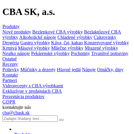
CBA SK, a.s.
Produkty
Nové produkty
Bezlepkové CBA výrobky
Bezlaktózové CBA
výrobky
Alkoholické nápoje
Chladené výrobky
Cukrovinky
Drogéria
Gastro výrobky
Káva, čaj, kakao
Konzervované výrobky
Krmivá
Mäsové výrobky
Mliečne výrobky
Mrazené výrobky
Nealko nápoje
Pekárenské výrobky
Pochutiny
Trvanlivé potraviny
Ostatné
Recepty
Polievky
Múčniky a dezerty
Hlavné jedlá
Nápoje
Omáčky, dipy
Kontakt
Partneri
Videorecepty s CBA výrobkami
Exkluzívne v predajniach CBA
Prezentácia produktov
GDPR
kontaktujte nás
cba@cbask.sk