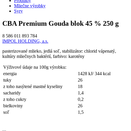
Produkty
Mliečne výrobky
Syry
CBA Premium Gouda blok 45 % 250 g
8 586 011 893 784
IMPOL HOLDING, a.s.
pasterizované mlieko, jedlá soľ, stabilizátor: chlorid vápenatý,
kultúry mliečnych baktérií, farbivo: karotény
Výživové údaje na 100g výrobku:
energia
1428 kJ/ 344 kcal
tuky
26
z toho nasýtené mastné kyseliny
18
sacharidy
1,4
z toho cukry
0,2
bielkoviny
26
soľ
1,5