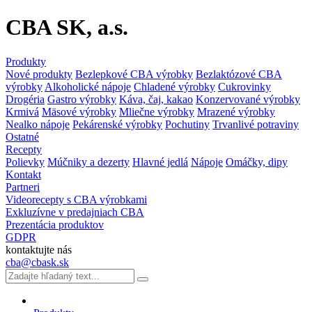
CBA SK, a.s.
Produkty
Nové produkty
Bezlepkové CBA výrobky
Bezlaktózové CBA
výrobky
Alkoholické nápoje
Chladené výrobky
Cukrovinky
Drogéria
Gastro výrobky
Káva, čaj, kakao
Konzervované výrobky
Krmivá
Mäsové výrobky
Mliečne výrobky
Mrazené výrobky
Nealko nápoje
Pekárenské výrobky
Pochutiny
Trvanlivé potraviny
Ostatné
Recepty
Polievky
Múčniky a dezerty
Hlavné jedlá
Nápoje
Omáčky, dipy
Kontakt
Partneri
Videorecepty s CBA výrobkami
Exkluzívne v predajniach CBA
Prezentácia produktov
GDPR
kontaktujte nás
cba@cbask.sk