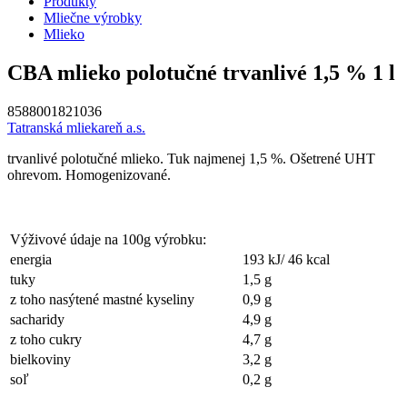
Produkty
Mliečne výrobky
Mlieko
CBA mlieko polotučné trvanlivé 1,5 % 1 l
8588001821036
Tatranská mliekareň a.s.
trvanlivé polotučné mlieko. Tuk najmenej 1,5 %. Ošetrené UHT
ohrevom. Homogenizované.
Výživové údaje na 100g výrobku:
energia
193 kJ/ 46 kcal
tuky
1,5 g
z toho nasýtené mastné kyseliny
0,9 g
sacharidy
4,9 g
z toho cukry
4,7 g
bielkoviny
3,2 g
soľ
0,2 g