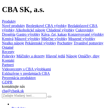
CBA SK, a.s.
Produkty
Nové produkty
Bezlepkové CBA výrobky
Bezlaktózové CBA
výrobky
Alkoholické nápoje
Chladené výrobky
Cukrovinky
Drogéria
Gastro výrobky
Káva, čaj, kakao
Konzervované výrobky
Krmivá
Mäsové výrobky
Mliečne výrobky
Mrazené výrobky
Nealko nápoje
Pekárenské výrobky
Pochutiny
Trvanlivé potraviny
Ostatné
Recepty
Polievky
Múčniky a dezerty
Hlavné jedlá
Nápoje
Omáčky, dipy
Kontakt
Partneri
Videorecepty s CBA výrobkami
Exkluzívne v predajniach CBA
Prezentácia produktov
GDPR
kontaktujte nás
cba@cbask.sk