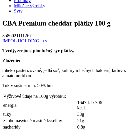
Produkty
Mliečne výrobky
Syry
CBA Premium cheddar plátky 100 g
8586021111267
IMPOL HOLDING, a.s.
Tvrdý, zrejúci, plnotučný syr plátky.
Zloženie:
mlieko pasterizované, jedlá soľ, kultúry mliečnych baktérií, farbivo:
annato norbixín.
Tuk v sušine: min. 50% hm.
Výživové údaje na 100g výrobku:
1643 kJ / 396
energia
kcal.
tuky
33g
z toho nasýtené mastné kyseliny
21g
sacharidy
0,8g