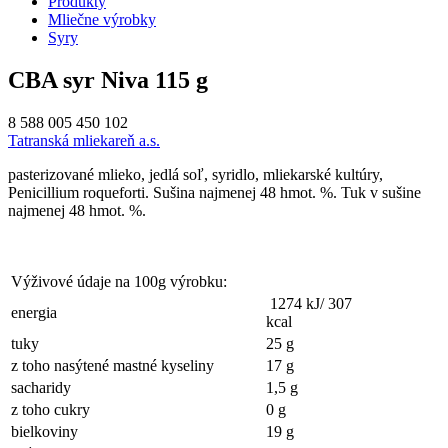
Produkty
Mliečne výrobky
Syry
CBA syr Niva 115 g
8 588 005 450 102
Tatranská mliekareň a.s.
pasterizované mlieko, jedlá soľ, syridlo, mliekarské kultúry,
Penicillium roqueforti. Sušina najmenej 48 hmot. %. Tuk v sušine
najmenej 48 hmot. %.
Výživové údaje na 100g výrobku:
1274 kJ/ 307
energia
kcal
tuky
25 g
z toho nasýtené mastné kyseliny
17 g
sacharidy
1,5 g
z toho cukry
0 g
bielkoviny
19 g