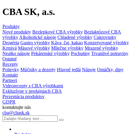
CBA SK, a.s.
Produkty
Nové produkty
Bezlepkové CBA výrobky
Bezlaktózové CBA
výrobky
Alkoholické nápoje
Chladené výrobky
Cukrovinky
Drogéria
Gastro výrobky
Káva, čaj, kakao
Konzervované výrobky
Krmivá
Mäsové výrobky
Mliečne výrobky
Mrazené výrobky
Nealko nápoje
Pekárenské výrobky
Pochutiny
Trvanlivé potraviny
Ostatné
Recepty
Polievky
Múčniky a dezerty
Hlavné jedlá
Nápoje
Omáčky, dipy
Kontakt
Partneri
Videorecepty s CBA výrobkami
Exkluzívne v predajniach CBA
Prezentácia produktov
GDPR
kontaktujte nás
cba@cbask.sk