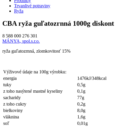
Produkty
Trvanlivé potraviny
Ryža
CBA ryža guľatozrnná 1000g diskont
8 588 000 276 301
MÁNYA, spol.s.r.o.
ryža guľatozrnná, zlomkovitosť 15%
Výživové údaje na 100g výrobku:
energia
1476kJ/348kcal
tuky
0,5g
z toho nasýtené mastné kyseliny
0,1g
sacharidy
77g
z toho cukry
0,2g
bielkoviny
8,0g
vláknina
1,6g
soľ
0,01g