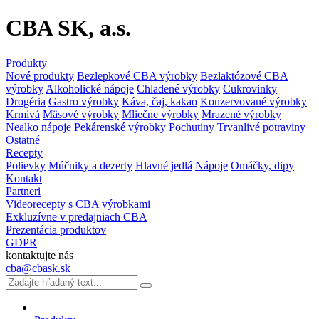
CBA SK, a.s.
Produkty
Nové produkty
Bezlepkové CBA výrobky
Bezlaktózové CBA
výrobky
Alkoholické nápoje
Chladené výrobky
Cukrovinky
Drogéria
Gastro výrobky
Káva, čaj, kakao
Konzervované výrobky
Krmivá
Mäsové výrobky
Mliečne výrobky
Mrazené výrobky
Nealko nápoje
Pekárenské výrobky
Pochutiny
Trvanlivé potraviny
Ostatné
Recepty
Polievky
Múčniky a dezerty
Hlavné jedlá
Nápoje
Omáčky, dipy
Kontakt
Partneri
Videorecepty s CBA výrobkami
Exkluzívne v predajniach CBA
Prezentácia produktov
GDPR
kontaktujte nás
cba@cbask.sk