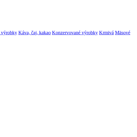
 výrobky
Káva, čaj, kakao
Konzervované výrobky
Krmivá
Mäsové