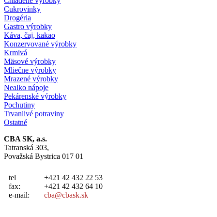
Chladené výrobky
Cukrovinky
Drogéria
Gastro výrobky
Káva, čaj, kakao
Konzervované výrobky
Krmivá
Mäsové výrobky
Mliečne výrobky
Mrazené výrobky
Nealko nápoje
Pekárenské výrobky
Pochutiny
Trvanlivé potraviny
Ostatné
CBA SK, a.s.
Tatranská 303,
Považská Bystrica 017 01
tel
+421 42 432 22 53
fax:
+421 42 432 64 10
e-mail:
cba@cbask.sk