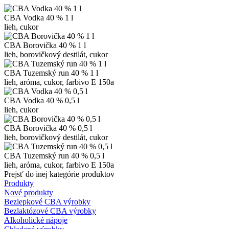
CBA Vodka 40 % 1 l
lieh, cukor
CBA Borovička 40 % 1 l
lieh, borovičkový destilát, cukor
CBA Tuzemský run 40 % 1 l
lieh, aróma, cukor, farbivo E 150a
CBA Vodka 40 % 0,5 l
lieh, cukor
CBA Borovička 40 % 0,5 l
lieh, borovičkový destilát, cukor
CBA Tuzemský run 40 % 0,5 l
lieh, aróma, cukor, farbivo E 150a
Prejsť do inej kategórie produktov
Produkty
Nové produkty
Bezlepkové CBA výrobky
Bezlaktózové CBA výrobky
Alkoholické nápoje