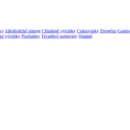
ky
Alkoholické nápoje
Chladené výrobky
Cukrovinky
Drogéria
Gastro
ké výrobky
Pochutiny
Trvanlivé potraviny
Ostatné