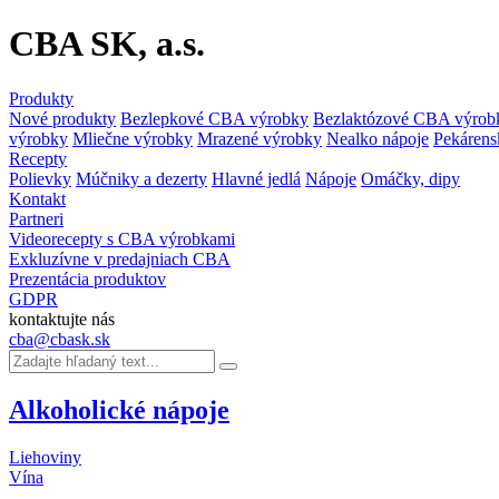
CBA SK, a.s.
Produkty
Nové produkty
Bezlepkové CBA výrobky
Bezlaktózové CBA výrob
výrobky
Mliečne výrobky
Mrazené výrobky
Nealko nápoje
Pekárens
Recepty
Polievky
Múčniky a dezerty
Hlavné jedlá
Nápoje
Omáčky, dipy
Kontakt
Partneri
Videorecepty s CBA výrobkami
Exkluzívne v predajniach CBA
Prezentácia produktov
GDPR
kontaktujte nás
cba@cbask.sk
Alkoholické nápoje
Liehoviny
Vína